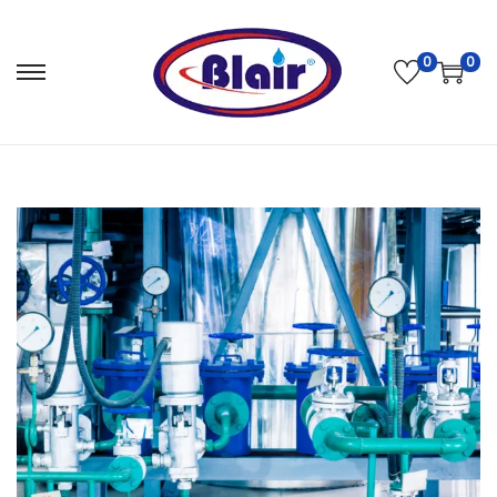
0
0
S
S
k
k
i
i
p
p
t
t
o
o
n
c
a
o
v
n
i
t
g
e
a
n